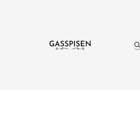
Om oss
Fri frakt över 999 kr
Över 25 år erfare