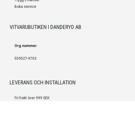
Boka service
VITVARUBUTIKEN I DANDERYD AB
Org.nummer
559527-9703
LEVERANS OCH INSTALLATION
Fri frakt över 999 SEK
Installation
Kontakta oss för prisförslag om du vill att produkterna ska skickas
färdigmonterade.