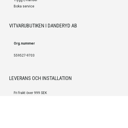
Boka service
VITVARUBUTIKEN I DANDERYD AB
Org.nummer
559527-9703
LEVERANS OCH INSTALLATION
Fri frakt över 999 SEK
Installation
Kontakta oss för prisförslag om du vill att produkterna ska skickas
färdigmonterade.