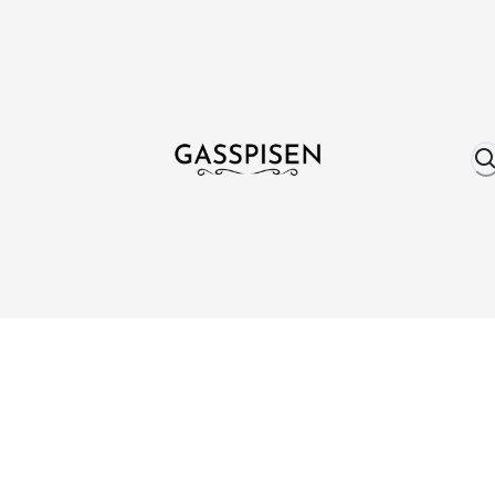
Om oss
Fri frakt över 999 kr
Över 25 år erfare