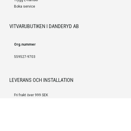
Boka service
VITVARUBUTIKEN I DANDERYD AB
Org.nummer
559527-9703
LEVERANS OCH INSTALLATION
Fri frakt över 999 SEK
Installation
Kontakta oss för prisförslag om du vill att produkterna ska skickas
färdigmonterade.