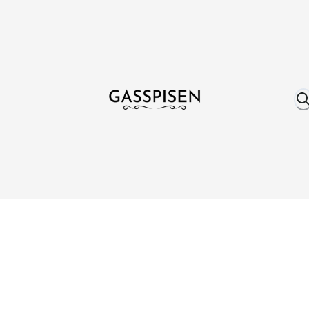
Om oss
Fri frakt över 999 kr
Över 25 år erfare