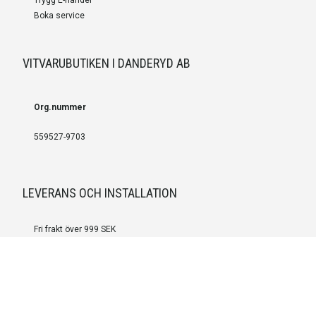
Boka service
VITVARUBUTIKEN I DANDERYD AB
Org.nummer
559527-9703
LEVERANS OCH INSTALLATION
Fri frakt över 999 SEK
Installation
Kontakta oss för prisförslag om du vill att produkterna ska skickas
färdigmonterade.