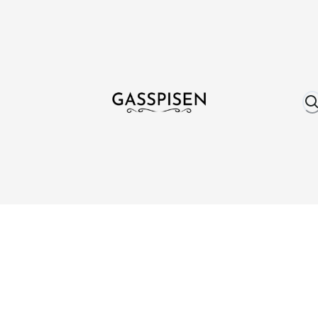
Om oss
Fri frakt över 999 kr
Över 25 år erfare