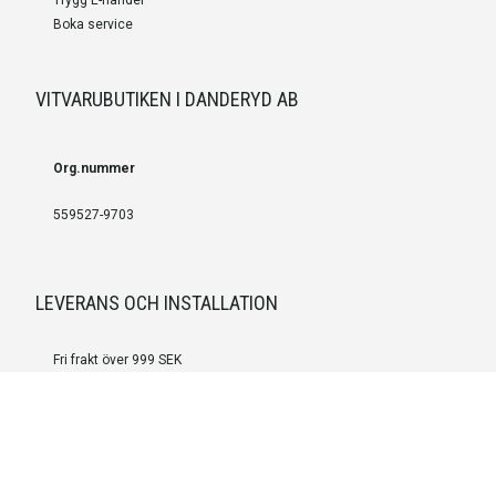
Boka service
VITVARUBUTIKEN I DANDERYD AB
Org.nummer
559527-9703
LEVERANS OCH INSTALLATION
Fri frakt över 999 SEK
Installation
Kontakta oss för prisförslag om du vill att produkterna ska skickas
färdigmonterade.