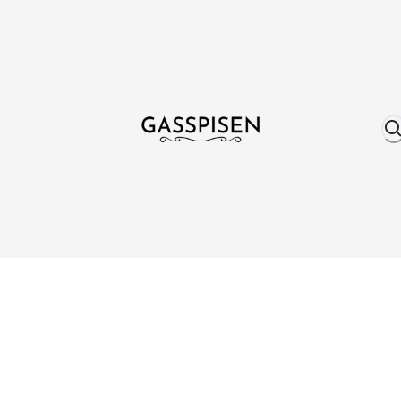
Om oss
Fri frakt över 999 kr
Över 25 år erfare