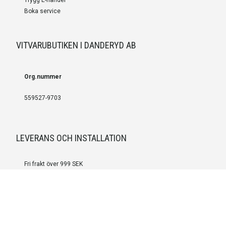
Boka service
VITVARUBUTIKEN I DANDERYD AB
Org.nummer
559527-9703
LEVERANS OCH INSTALLATION
Fri frakt över 999 SEK
Installation
Kontakta oss för prisförslag om du vill att produkterna ska skickas
färdigmonterade.