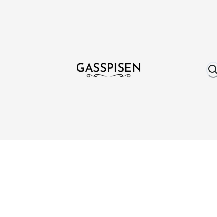
Om oss
Fri frakt över 999 kr
Över 25 år erfare