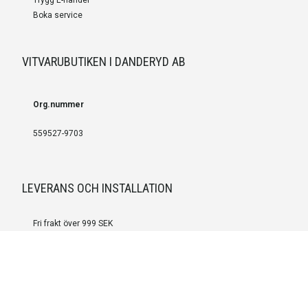
Boka service
VITVARUBUTIKEN I DANDERYD AB
Org.nummer
559527-9703
LEVERANS OCH INSTALLATION
Fri frakt över 999 SEK
Installation
Kontakta oss för prisförslag om du vill att produkterna ska skickas
färdigmonterade.