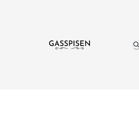
Om oss
Fri frakt över 999 kr
Över 25 år erfare