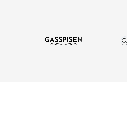
Om oss
Fri frakt över 999 kr
Över 25 år erfare