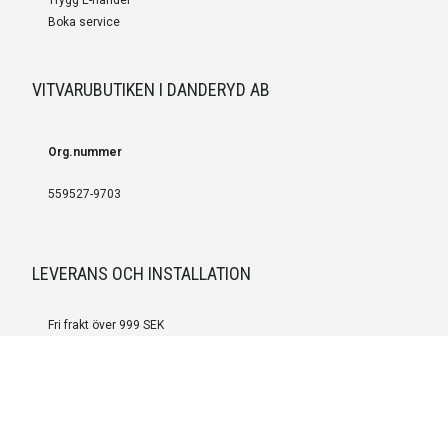
Boka service
VITVARUBUTIKEN I DANDERYD AB
Org.nummer
559527-9703
LEVERANS OCH INSTALLATION
Fri frakt över 999 SEK
Installation
Kontakta oss för prisförslag om du vill att produkterna ska skickas
färdigmonterade.