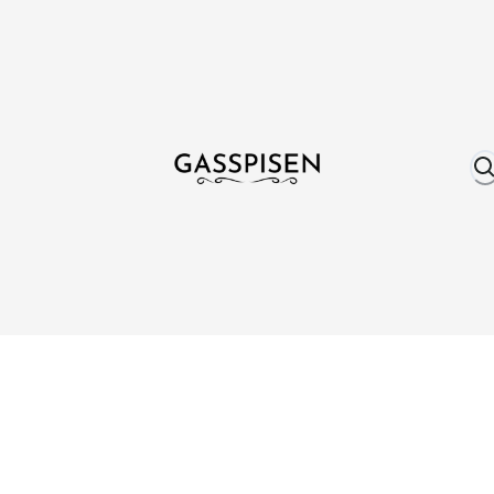
Om oss
Fri frakt över 999 kr
Över 25 år erfare