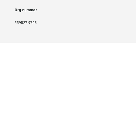
Org.nummer
559527-9703
LEVERANS OCH INSTALLATION
Fri frakt över 999 SEK
Installation
Kontakta oss för prisförslag om du vill att produkterna ska skickas
färdigmonterade.
SERVICE OCH REPERATION
Boka service