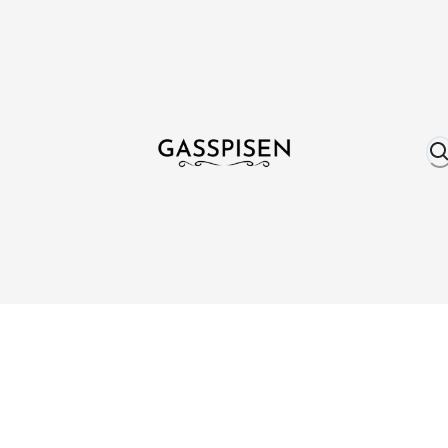
Om oss
Fri frakt över 999 kr
Över 25 år erfare