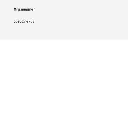
Org.nummer
559527-9703
LEVERANS OCH INSTALLATION
Fri frakt över 999 SEK
Installation
Kontakta oss för prisförslag om du vill att produkterna ska skickas
färdigmonterade.
SERVICE OCH REPERATION
Boka service