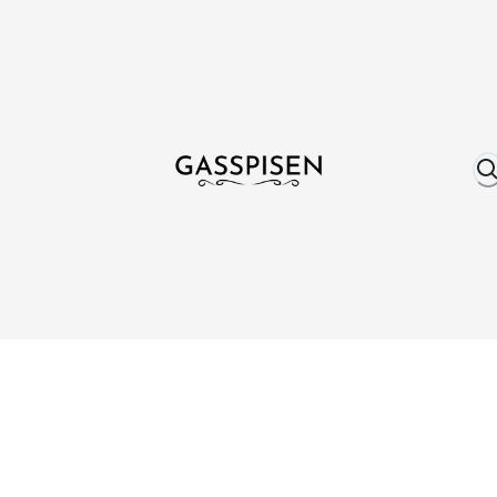
Om oss
Fri frakt över 999 kr
Över 25 år erfare