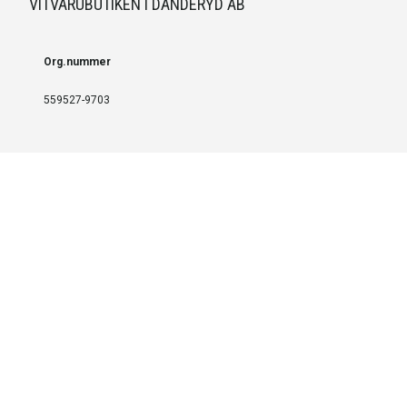
VITVARUBUTIKEN I DANDERYD AB
Org.nummer
559527-9703
LEVERANS OCH INSTALLATION
Fri frakt över 999 SEK
Installation
Kontakta oss för prisförslag om du vill att produkterna ska skickas
färdigmonterade.
SERVICE OCH REPERATION
Boka service