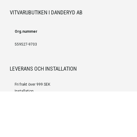
VITVARUBUTIKEN I DANDERYD AB
Org.nummer
559527-9703
LEVERANS OCH INSTALLATION
Fri frakt över 999 SEK
Installation
Kontakta oss för prisförslag om du vill att produkterna ska skickas
färdigmonterade.
SERVICE OCH REPERATION