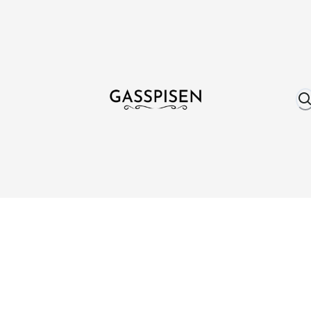
Om oss
Fri frakt över 999 kr
Över 25 år erfare