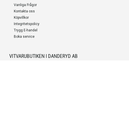
Vanliga Frågor
Kontakta oss
Köpvillkor
Integritetspolicy
Trygg E-handel
Boka service
VITVARUBUTIKEN I DANDERYD AB
Org.nummer
559527-9703
LEVERANS OCH INSTALLATION
Fri frakt över 999 SEK