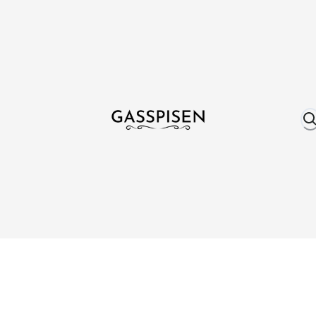
Om oss
Fri frakt över 999 kr
Över 25 år erfare