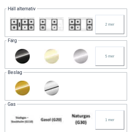
Häll alternativ
2
mer
Färg
5
mer
Beslag
Gas
1
mer