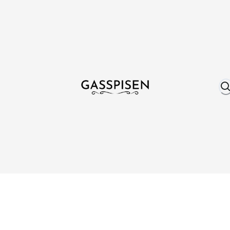
Om oss
Fri frakt över 999 kr
Över 25 år erfare