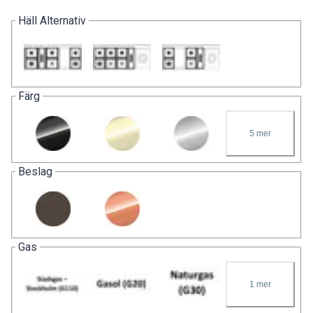
Häll Alternativ
Färg
5
mer
Beslag
Gas
1
mer