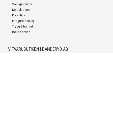
Vanliga Frågor
Kontakta oss
Köpvillkor
Integritetspolicy
Trygg E-handel
Boka service
VITVARUBUTIKEN I DANDERYD AB
Org.nummer
559527-9703
LEVERANS OCH INSTALLATION
Fri frakt över 999 SEK