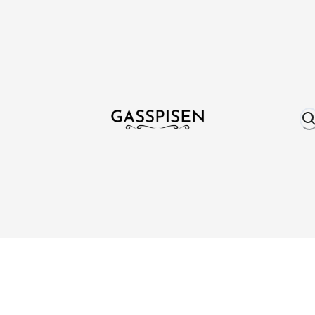
Om oss
Fri frakt över 999 kr
Över 25 år erfare