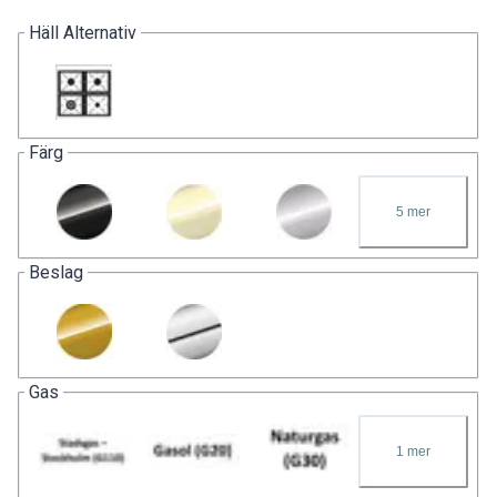
Häll Alternativ
Färg
5
mer
Beslag
Gas
1
mer