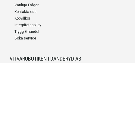
Vanliga Frågor
Kontakta oss
Köpvillkor
Integritetspolicy
Trygg E-handel
Boka service
VITVARUBUTIKEN I DANDERYD AB
Org.nummer
559527-9703
LEVERANS OCH INSTALLATION
Fri frakt över 999 SEK