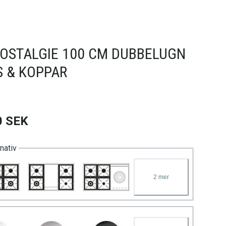
NOSTALGIE 100 CM DUBBELUGN
 & KOPPAR
0
SEK
rnativ
2
mer