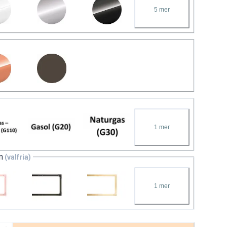
5
mer
1
mer
m
(valfria)
1
mer