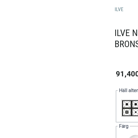
ILVE
ILVE 
BRONS
91,40
Häll alte
Färg