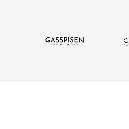
Om oss
Fri frakt över 999 kr
Över 25 år erfare