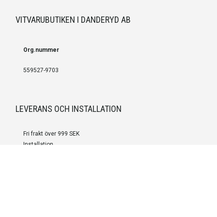
VITVARUBUTIKEN I DANDERYD AB
Org.nummer
559527-9703
LEVERANS OCH INSTALLATION
Fri frakt över 999 SEK
Installation
Kontakta oss för prisförslag om du vill att produkterna ska skickas
färdigmonterade.
SERVICE OCH REPERATION