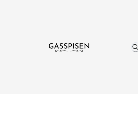
Om oss
Fri frakt över 999 kr
Över 25 år erfare