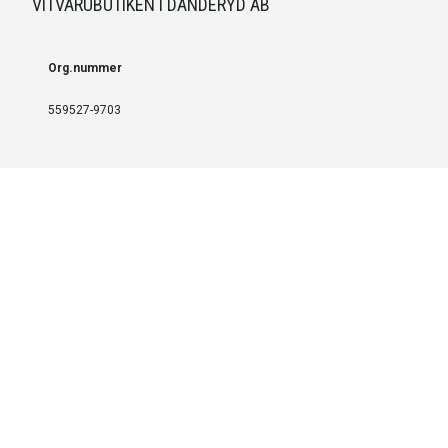
VITVARUBUTIKEN I DANDERYD AB
Org.nummer
559527-9703
LEVERANS OCH INSTALLATION
Fri frakt över 999 SEK
Installation
Kontakta oss för prisförslag om du vill att produkterna ska skickas
färdigmonterade.
SERVICE OCH REPERATION
Boka service