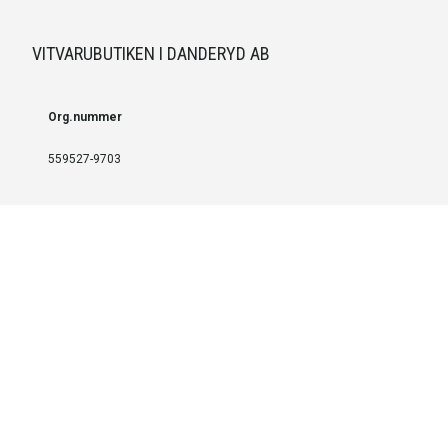
VITVARUBUTIKEN I DANDERYD AB
Org.nummer
559527-9703
LEVERANS OCH INSTALLATION
Fri frakt över 999 SEK
Installation
Kontakta oss för prisförslag om du vill att produkterna ska skickas
färdigmonterade.
SERVICE OCH REPERATION