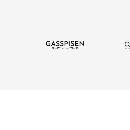
Om oss
Fri frakt över 999 kr
Över 25 år erfare