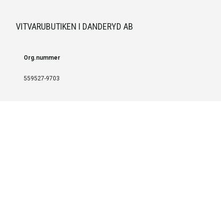
VITVARUBUTIKEN I DANDERYD AB
Org.nummer
559527-9703
LEVERANS OCH INSTALLATION
Fri frakt över 999 SEK
Installation
Kontakta oss för prisförslag om du vill att produkterna ska skickas
färdigmonterade.
SERVICE OCH REPERATION