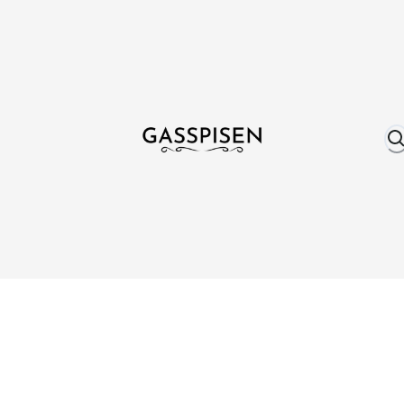
Om oss
Fri frakt över 999 kr
Över 25 år erfare