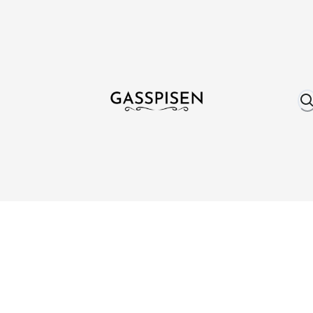
Om oss
Fri frakt över 999 kr
Över 25 år erfare