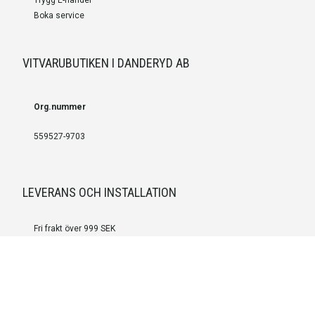
Boka service
VITVARUBUTIKEN I DANDERYD AB
Org.nummer
559527-9703
LEVERANS OCH INSTALLATION
Fri frakt över 999 SEK
Installation
Kontakta oss för prisförslag om du vill att produkterna ska skickas
färdigmonterade.