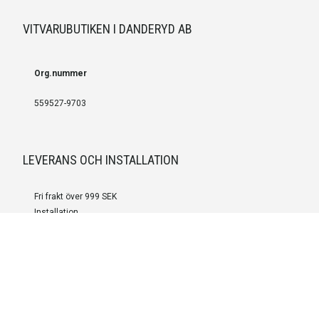
VITVARUBUTIKEN I DANDERYD AB
Org.nummer
559527-9703
LEVERANS OCH INSTALLATION
Fri frakt över 999 SEK
Installation
Kontakta oss för prisförslag om du vill att produkterna ska skickas
färdigmonterade.
SERVICE OCH REPERATION