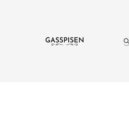
Om oss
Fri frakt över 999 kr
Över 25 år erfare