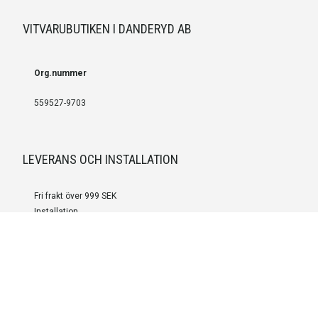
VITVARUBUTIKEN I DANDERYD AB
Org.nummer
559527-9703
LEVERANS OCH INSTALLATION
Fri frakt över 999 SEK
Installation
Kontakta oss för prisförslag om du vill att produkterna ska skickas
färdigmonterade.
SERVICE OCH REPERATION