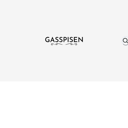
Om oss
Fri frakt över 999 kr
Över 25 år erfare