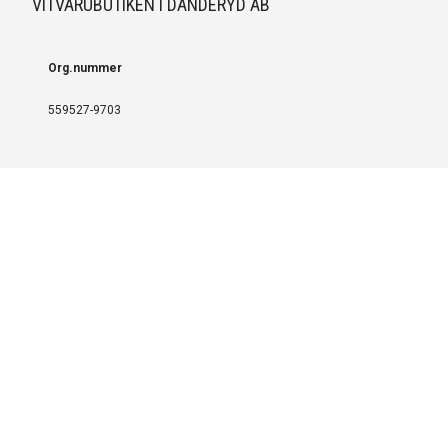
VITVARUBUTIKEN I DANDERYD AB
Org.nummer
559527-9703
LEVERANS OCH INSTALLATION
Fri frakt över 999 SEK
Installation
Kontakta oss för prisförslag om du vill att produkterna ska skickas
färdigmonterade.
SERVICE OCH REPERATION
Boka service