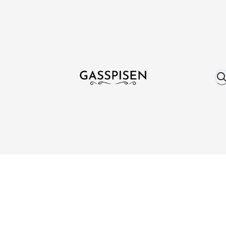
Om oss
Fri frakt över 999 kr
Över 25 år erfare