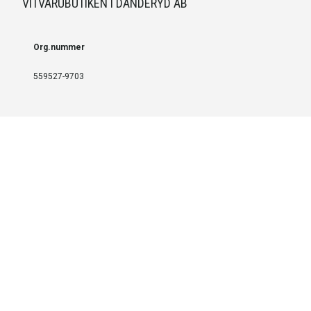
VITVARUBUTIKEN I DANDERYD AB
Org.nummer
559527-9703
LEVERANS OCH INSTALLATION
Fri frakt över 999 SEK
Installation
Kontakta oss för prisförslag om du vill att produkterna ska skickas
färdigmonterade.
SERVICE OCH REPERATION
Boka service