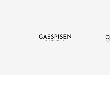
Om oss
Fri frakt över 999 kr
Över 25 år erfare