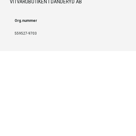
VITVARUBUTIKEN I DANDERYD AB
Org.nummer
559527-9703
LEVERANS OCH INSTALLATION
Fri frakt över 999 SEK
Installation
Kontakta oss för prisförslag om du vill att produkterna ska skickas
färdigmonterade.
SERVICE OCH REPERATION
Boka service