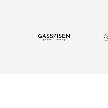
Om oss
Fri frakt över 999 kr
Över 25 år erfare