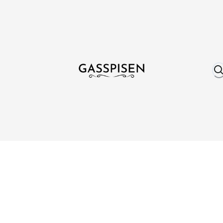
Om oss
Fri frakt över 999 kr
Över 25 år erfare