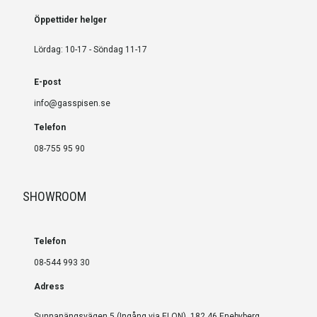
Öppettider helger
Lördag: 10-17 - Söndag 11-17
E-post
info@gasspisen.se
Telefon
08-755 95 90
SHOWROOM
Telefon
08-544 993 30
Adress
Sunnanängsvägen 5 (Ingång via ELON), 182 46 Enebyberg