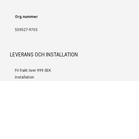
Org.nummer
559527-9703
LEVERANS OCH INSTALLATION
Fri frakt över 999 SEK
Installation
Kontakta oss för prisförslag om du vill att produkterna ska skickas
färdigmonterade.
SERVICE OCH REPERATION
Boka service