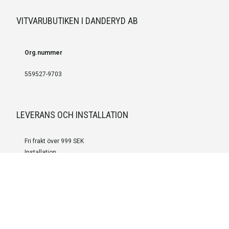
VITVARUBUTIKEN I DANDERYD AB
Org.nummer
559527-9703
LEVERANS OCH INSTALLATION
Fri frakt över 999 SEK
Installation
Kontakta oss för prisförslag om du vill att produkterna ska skickas
färdigmonterade.
SERVICE OCH REPERATION