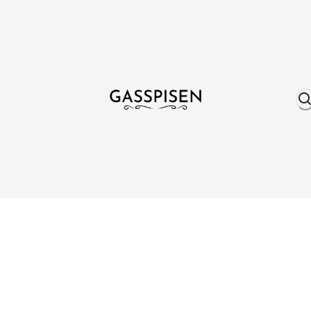
Om oss
Fri frakt över 999 kr
Över 25 år erfare