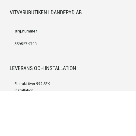
VITVARUBUTIKEN I DANDERYD AB
Org.nummer
559527-9703
LEVERANS OCH INSTALLATION
Fri frakt över 999 SEK
Installation
Kontakta oss för prisförslag om du vill att produkterna ska skickas
färdigmonterade.
SERVICE OCH REPERATION