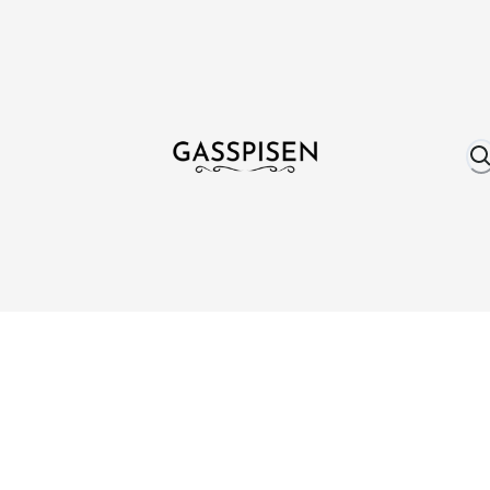
Om oss
Fri frakt över 999 kr
Över 25 år erfare