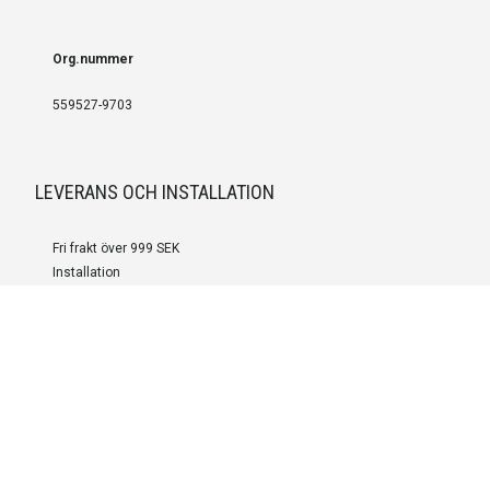
Org.nummer
559527-9703
LEVERANS OCH INSTALLATION
Fri frakt över 999 SEK
Installation
Kontakta oss för prisförslag om du vill att produkterna ska skickas
färdigmonterade.
SERVICE OCH REPERATION
Boka service