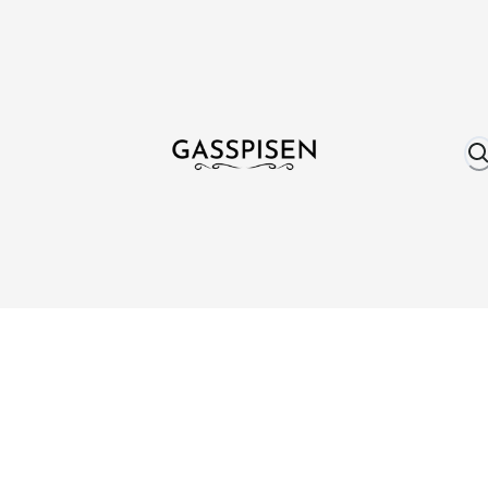
Om oss
Fri frakt över 999 kr
Över 25 år erfare