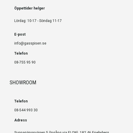
Öppettider helger
Lördag: 10-17 - Söndag 11-17
E-post
info@gasspisen.se
Telefon
08-755 95 90
SHOWROOM
Telefon
08-544 993 30
Adress
Sunnanängsvägen 5 (Ingång via ELON), 182 46 Enebyberg