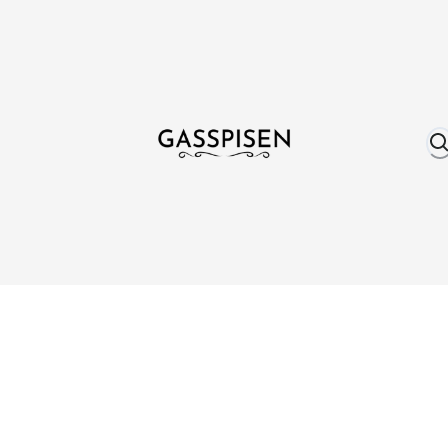
Om oss
Fri frakt över 999 kr
Över 25 år erfare