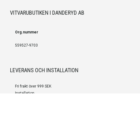
VITVARUBUTIKEN I DANDERYD AB
Org.nummer
559527-9703
LEVERANS OCH INSTALLATION
Fri frakt över 999 SEK
Installation
Kontakta oss för prisförslag om du vill att produkterna ska skickas
färdigmonterade.
SERVICE OCH REPERATION