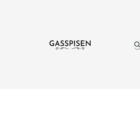
Om oss
Fri frakt över 999 kr
Över 25 år erfare