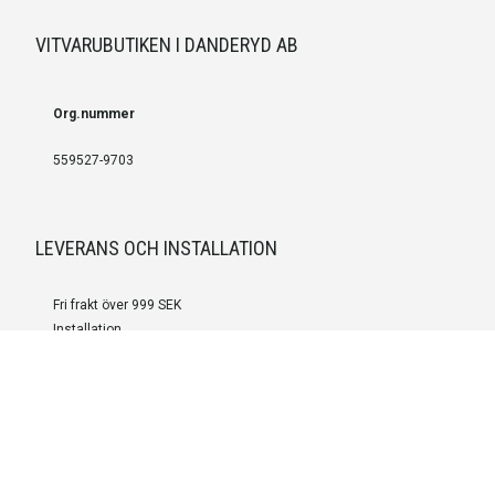
VITVARUBUTIKEN I DANDERYD AB
Org.nummer
559527-9703
LEVERANS OCH INSTALLATION
Fri frakt över 999 SEK
Installation
Kontakta oss för prisförslag om du vill att produkterna ska skickas
färdigmonterade.
SERVICE OCH REPERATION