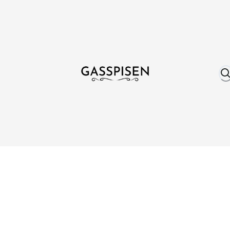
Om oss
Fri frakt över 999 kr
Över 25 år erfare