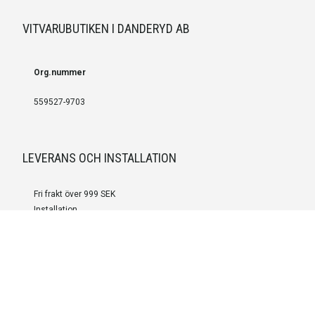
VITVARUBUTIKEN I DANDERYD AB
Org.nummer
559527-9703
LEVERANS OCH INSTALLATION
Fri frakt över 999 SEK
Installation
Kontakta oss för prisförslag om du vill att produkterna ska skickas
färdigmonterade.
SERVICE OCH REPERATION