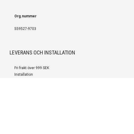
Org.nummer
559527-9703
LEVERANS OCH INSTALLATION
Fri frakt över 999 SEK
Installation
Kontakta oss för prisförslag om du vill att produkterna ska skickas
färdigmonterade.
SERVICE OCH REPERATION
Boka service