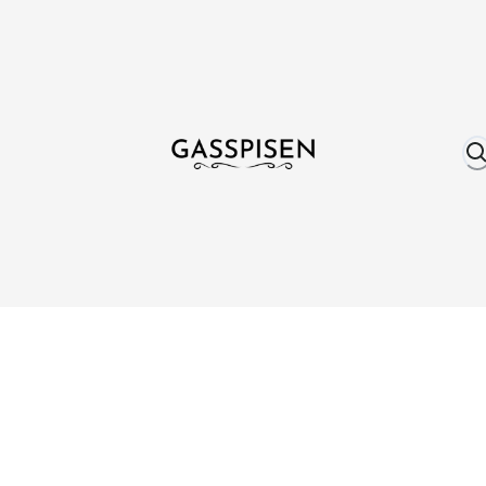
Om oss
Fri frakt över 999 kr
Över 25 år erfare