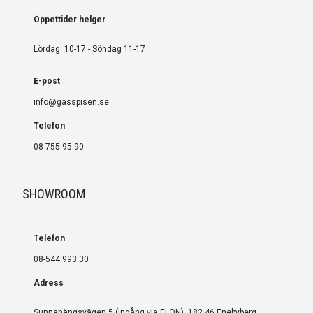
Öppettider helger
Lördag: 10-17 - Söndag 11-17
E-post
info@gasspisen.se
Telefon
08-755 95 90
SHOWROOM
Telefon
08-544 993 30
Adress
Sunnanängsvägen 5 (Ingång via ELON), 182 46 Enebyberg