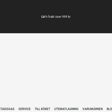
Fri frakt över 999 kr
STADSGAS
SERVICE
TILL KÖKET
UTEMATLAGNING
VARUMÄRKEN
BL