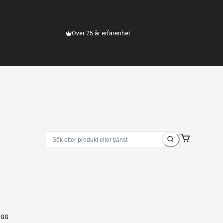
Över 25 år erfarenhet
OGG