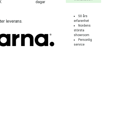
K
dagar
50 års
ter leverans.
erfarenhet
Nordens
största
showroom
Personlig
service