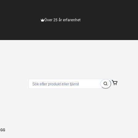
Över 25 år erfarenhet
OGG