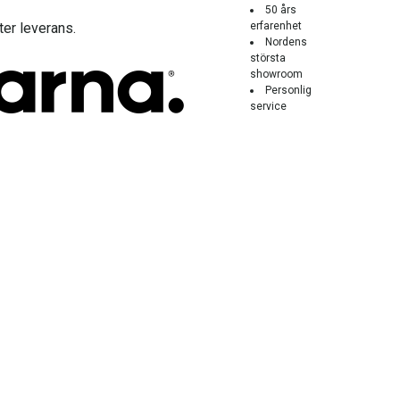
50 års
ter leverans.
erfarenhet
Nordens
största
showroom
Personlig
service