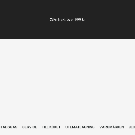
Fri frakt över 999 kr
STADSGAS
SERVICE
TILL KÖKET
UTEMATLAGNING
VARUMÄRKEN
BL