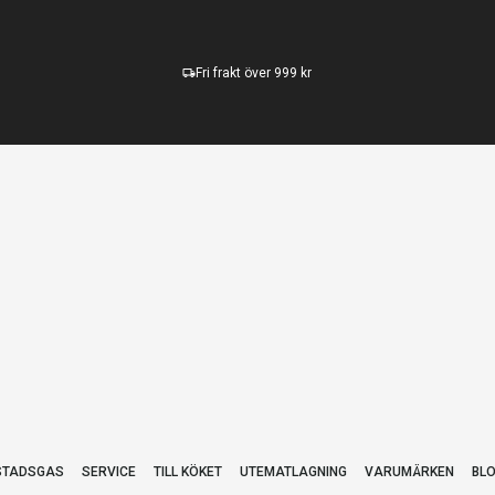
Fri frakt över 999 kr
STADSGAS
SERVICE
TILL KÖKET
UTEMATLAGNING
VARUMÄRKEN
BL