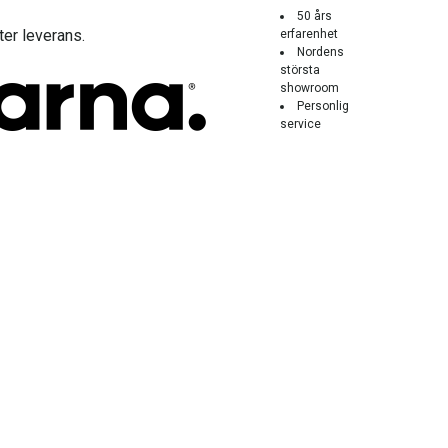
50 års
ter leverans.
erfarenhet
Nordens
största
showroom
Personlig
service