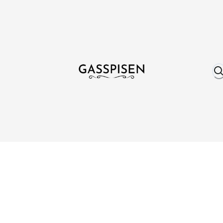
Om oss
Fri frakt över 999 kr
Över 25 år erfare