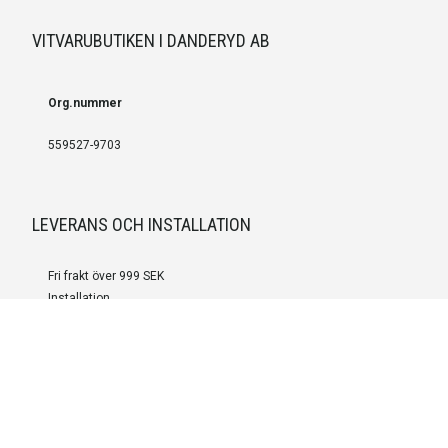
VITVARUBUTIKEN I DANDERYD AB
Org.nummer
559527-9703
LEVERANS OCH INSTALLATION
Fri frakt över 999 SEK
Installation
Kontakta oss för prisförslag om du vill att produkterna ska skickas
färdigmonterade.
SERVICE OCH REPERATION