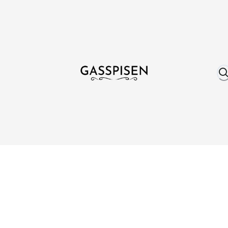
Om oss
Fri frakt över 999 kr
Över 25 år erfare