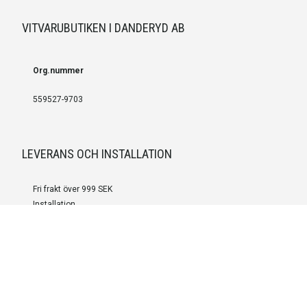
VITVARUBUTIKEN I DANDERYD AB
Org.nummer
559527-9703
LEVERANS OCH INSTALLATION
Fri frakt över 999 SEK
Installation
Kontakta oss för prisförslag om du vill att produkterna ska skickas
färdigmonterade.
SERVICE OCH REPERATION