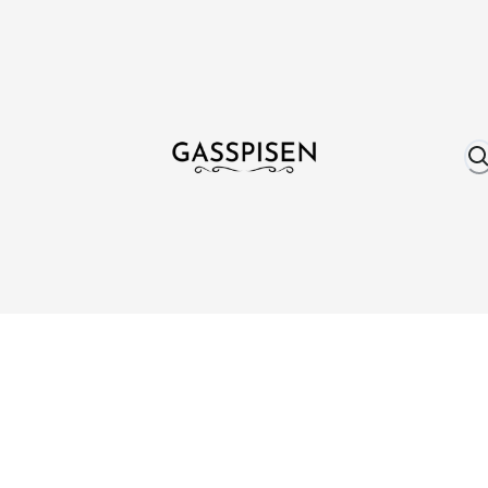
Om oss
Fri frakt över 999 kr
Över 25 år erfare