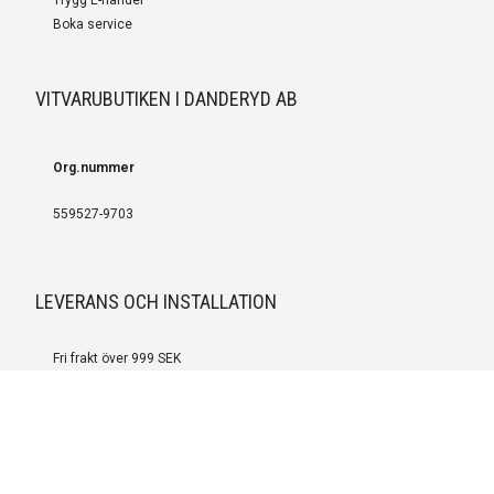
Boka service
VITVARUBUTIKEN I DANDERYD AB
Org.nummer
559527-9703
LEVERANS OCH INSTALLATION
Fri frakt över 999 SEK
Installation
Kontakta oss för prisförslag om du vill att produkterna ska skickas
färdigmonterade.