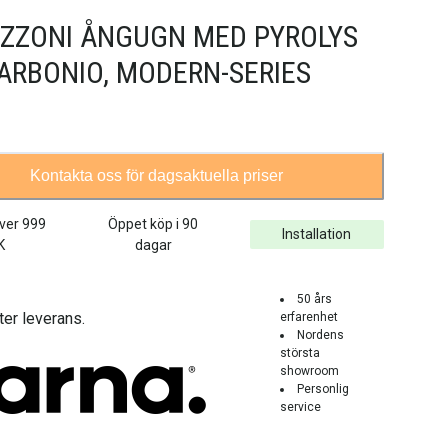
ZZONI ÅNGUGN MED PYROLYS
CARBONIO, MODERN-SERIES
Kontakta oss för dagsaktuella priser
över
999
Öppet köp i 90
Installation
K
dagar
50 års
ter leverans.
erfarenhet
Nordens
största
showroom
Personlig
service