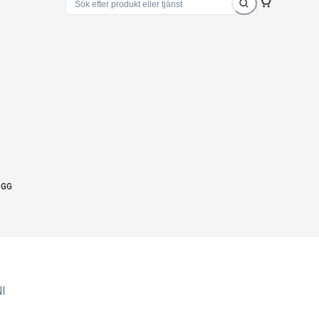
OGG
I