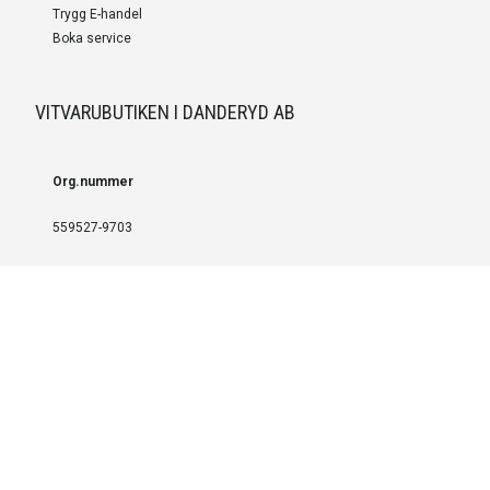
Trygg E-handel
Boka service
VITVARUBUTIKEN I DANDERYD AB
Org.nummer
559527-9703
LEVERANS OCH INSTALLATION
Fri frakt över 999 SEK
Installation
Kontakta oss för prisförslag om du vill att produkterna ska skickas
färdigmonterade.