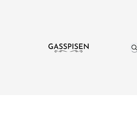
Om oss
Fri frakt över 999 kr
Över 25 år erfare