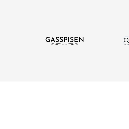
Om oss
Fri frakt över 999 kr
Över 25 år erfare