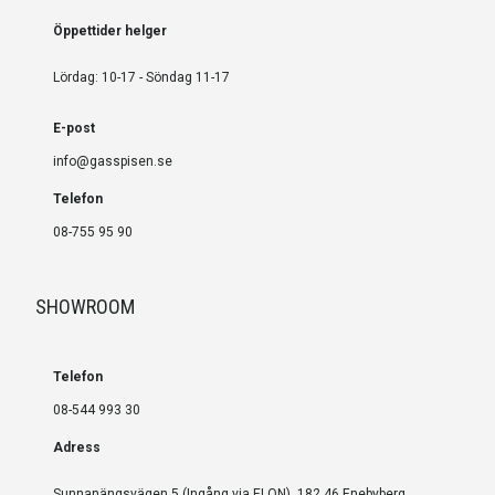
Öppettider helger
Lördag: 10-17 - Söndag 11-17
E-post
info@gasspisen.se
Telefon
08-755 95 90
SHOWROOM
Telefon
08-544 993 30
Adress
Sunnanängsvägen 5 (Ingång via ELON), 182 46 Enebyberg