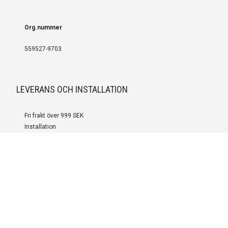
Org.nummer
559527-9703
LEVERANS OCH INSTALLATION
Fri frakt över 999 SEK
Installation
Kontakta oss för prisförslag om du vill att produkterna ska skickas
färdigmonterade.
SERVICE OCH REPERATION
Boka service