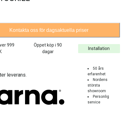
Kontakta oss för dagsaktuella priser
över
999
Öppet köp i 90
Installation
K
dagar
50 års
ter leverans.
erfarenhet
Nordens
största
showroom
Personlig
service