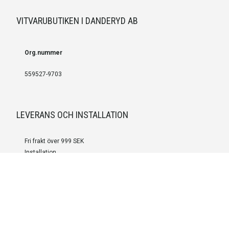
VITVARUBUTIKEN I DANDERYD AB
Org.nummer
559527-9703
LEVERANS OCH INSTALLATION
Fri frakt över 999 SEK
Installation
Kontakta oss för prisförslag om du vill att produkterna ska skickas
färdigmonterade.
SERVICE OCH REPERATION