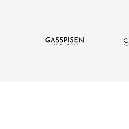
Om oss
Fri frakt över 999 kr
Över 25 år erfare