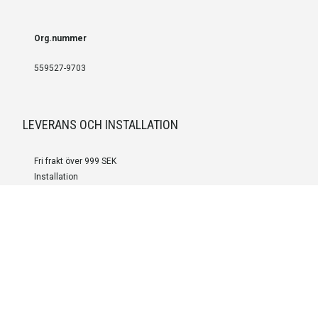
Org.nummer
559527-9703
LEVERANS OCH INSTALLATION
Fri frakt över 999 SEK
Installation
Kontakta oss för prisförslag om du vill att produkterna ska skickas
färdigmonterade.
SERVICE OCH REPERATION
Boka service