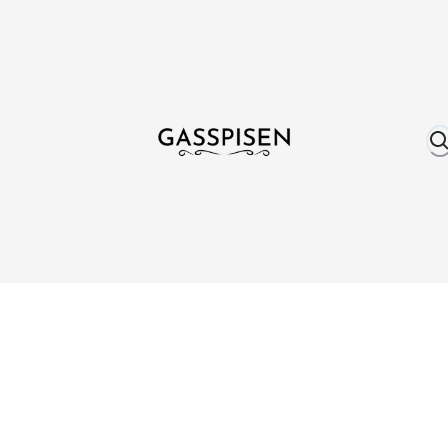
Om oss
Fri frakt över 999 kr
Över 25 år erfare