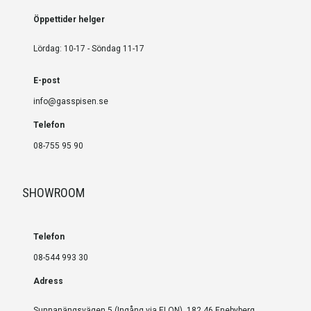
Öppettider helger
Lördag: 10-17 - Söndag 11-17
E-post
info@gasspisen.se
Telefon
08-755 95 90
SHOWROOM
Telefon
08-544 993 30
Adress
Sunnanängsvägen 5 (Ingång via ELON), 182 46 Enebyberg