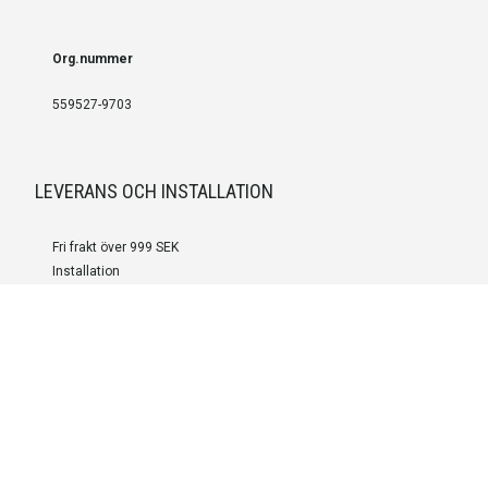
Org.nummer
559527-9703
LEVERANS OCH INSTALLATION
Fri frakt över 999 SEK
Installation
Kontakta oss för prisförslag om du vill att produkterna ska skickas
färdigmonterade.
SERVICE OCH REPERATION
Boka service