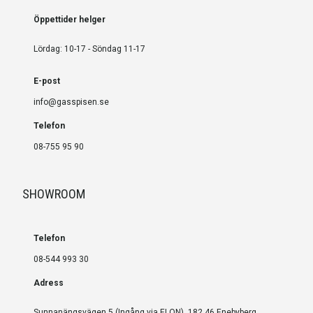
Öppettider helger
Lördag: 10-17 - Söndag 11-17
E-post
info@gasspisen.se
Telefon
08-755 95 90
SHOWROOM
Telefon
08-544 993 30
Adress
Sunnanängsvägen 5 (Ingång via ELON), 182 46 Enebyberg