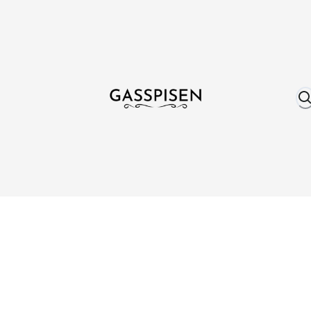
Om oss
Fri frakt över 999 kr
Över 25 år erfare