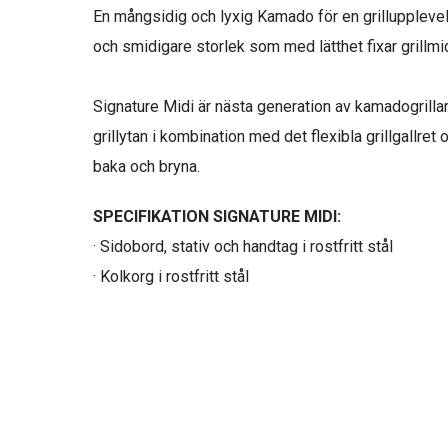
En mångsidig och lyxig Kamado för en grilluppleve
och smidigare storlek som med lätthet fixar grillmi
Signature Midi är nästa generation av kamadogrilla
grillytan i kombination med det flexibla grillgallret
baka och bryna.
SPECIFIKATION SIGNATURE MIDI:
· Sidobord, stativ och handtag i rostfritt stål
· Kolkorg i rostfritt stål
· Uttagbar asklåda
· Kontrollucka med tillhörande chip feeder verktyg
· Toppluftventil i rostfritt stål
· Flexibelt grillgaller i flera nivåer
· 2st halvmåneformade värmedeflektorer