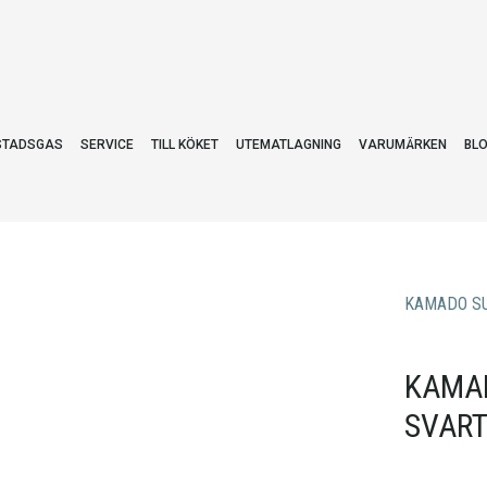
STADSGAS
SERVICE
TILL KÖKET
UTEMATLAGNING
VARUMÄRKEN
BL
KAMADO S
KAMAD
SVAR