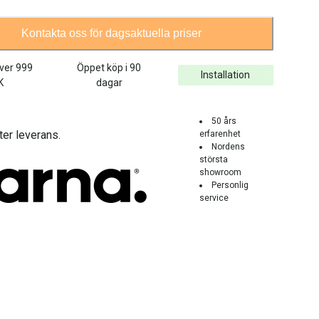
Kontakta oss för dagsaktuella priser
över
999
Öppet köp i 90
Installation
K
dagar
50 års
ter leverans.
erfarenhet
Nordens
största
showroom
Personlig
service