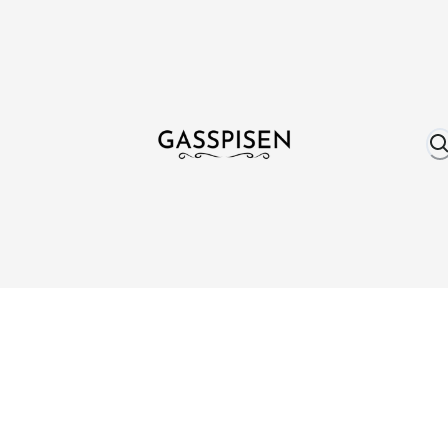
Om oss
Fri frakt över 999 kr
Över 25 år erfare