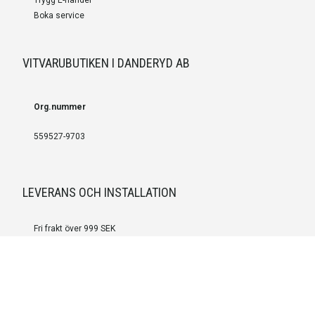
Boka service
VITVARUBUTIKEN I DANDERYD AB
Org.nummer
559527-9703
LEVERANS OCH INSTALLATION
Fri frakt över 999 SEK
Installation
Kontakta oss för prisförslag om du vill att produkterna ska skickas
färdigmonterade.