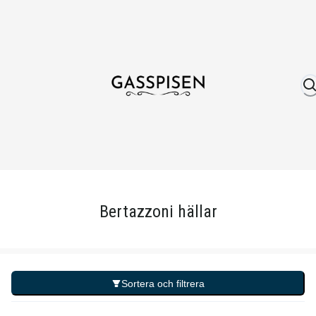
Om oss
Fri frakt över 999 kr
Över 25 år erfare
Bertazzoni hällar
Sortera och filtrera